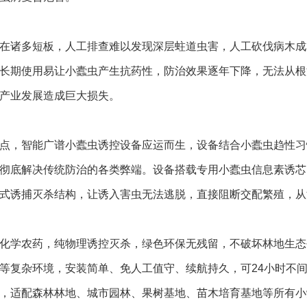
在诸多短板，人工排查难以发现深层蛀道虫害，人工砍伐病木成
长期使用易让小蠹虫产生抗药性，防治效果逐年下降，无法从根
产业发展造成巨大损失。
点，智能广谱小蠹虫诱控设备应运而生，设备结合小蠹虫趋性习
彻底解决传统防治的各类弊端。设备搭载专用小蠹虫信息素诱芯
式诱捕灭杀结构，让诱入害虫无法逃脱，直接阻断交配繁殖，从
化学农药，纯物理诱控灭杀，绿色环保无残留，不破坏林地生态
等复杂环境，安装简单、免人工值守、续航持久，可24小时不
，适配森林林地、城市园林、果树基地、苗木培育基地等所有小