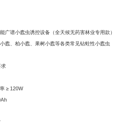
：智能广谱小蠹虫诱控设备（全天候无药害林业专用款）
：松小蠹、柏小蠹、果树小蠹等各类常见钻蛀性小蠹虫
要求
≥ 120W
Ah
W