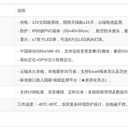
说明
- 供电：12V太阳能系统，阴雨天续航≥15天，云端电池监测。
- 防护：IP65级PVC箱体（50×40×30cm），航空防水接头
- 显示：≤7英寸LED屏，可选8方位LED风向灯珠。
- 中国移动SIM/eSIM 4G，支持远程变更套餐/归属地；兼容5G/
- 基站定位+GPS/北斗双模定位。
- 云端永久存储，本地缓存30万条；支持Excel/报表导出及历
口
- 标准接口接入国家/省级监测平台（★差异化亮点）。
- 支持USB拓展、语音播报、定时任务；多级权限管理及数据
工作温度：-40℃~80℃，农田复杂环境防护设计，抗电磁干扰