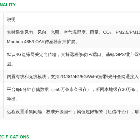
NALITY
说明
实时采集风力、风向、光照、空气温湿度、雨量、CO₂、PM2.5/PM
Modbus 485/LOAR传感器盲插扩展。
默认4G边缘网关定向传输，支持远程修改IP/端口、基站/GPS/北
位
启。
内置有线和无线模块，支持2G/3G/4G/5G/WiFi/宽带/光纤全网通接
平台每5分钟存储数据（≥50万条永久保存），断网本地缓存30万条
导出。
警
远程设置采集间隔、校准升级固件；阈值超限报警（短信/平台），联
ECIFICATIONS