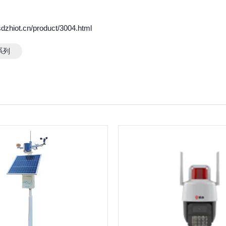
hiot.cn/product/3004.html
系列