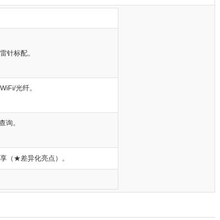
，避雷针标配。
WiFi/光纤。
史查询。
共享（★差异化亮点）。
。