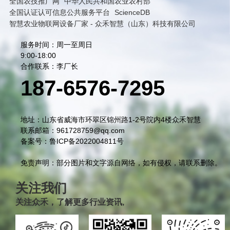
全国农技推广网
中华人民共和国农业农村部
全国认证认可信息公共服务平台
ScienceDB
智慧农业物联网设备厂家 - 众禾智慧（山东）科技有限公司
服务时间：周一至周日
9:00-18:00
合作联系：李厂长
187-6576-7295
地址：山东省威海市环翠区锦州路1-2号院内4楼众禾智慧
联系邮箱：961728759@qq.com
备案号：鲁ICP备2022004811号
免责声明：部分图片和文字源自网络，如有侵权，请联系删除。
关注我们
关注众禾，了解更多行业资讯,