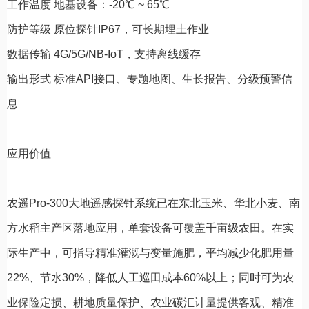
工作温度 地基设备：-20℃ ~ 65℃
防护等级 原位探针IP67，可长期埋土作业
数据传输 4G/5G/NB-IoT，支持离线缓存
输出形式 标准API接口、专题地图、生长报告、分级预警信
息
应用价值
农遥Pro-300大地遥感探针系统已在东北玉米、华北小麦、南
方水稻主产区落地应用，单套设备可覆盖千亩级农田。在实
际生产中，可指导精准灌溉与变量施肥，平均减少化肥用量
22%、节水30%，降低人工巡田成本60%以上；同时可为农
业保险定损、耕地质量保护、农业碳汇计量提供客观、精准