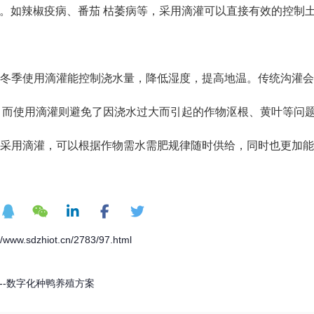
。如辣椒疫病、番茄 枯萎病等，采用滴灌可以直接有效的控制
调湿 冬季使用滴灌能控制浇水量，降低湿度，提高地温。传统沟灌
 而使用滴灌则避免了因浇水过大而引起的作物沤根、黄叶等问
均衡 采用滴灌，可以根据作物需水需肥规律随时供给，同时也更加能
ww.sdzhiot.cn/2783/97.html
--数字化种鸭养殖方案