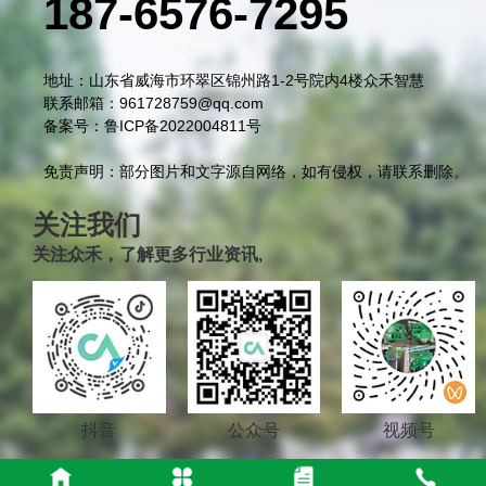
187-6576-7295
地址：山东省威海市环翠区锦州路1-2号院内4楼众禾智慧
联系邮箱：961728759@qq.com
备案号：鲁ICP备2022004811号
免责声明：部分图片和文字源自网络，如有侵权，请联系删除。
关注我们
关注众禾，了解更多行业资讯,
抖音
公众号
视频号